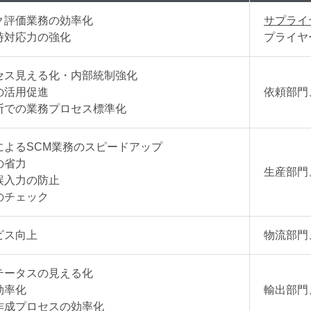
ク評価業務の効率化
サプライ
時対応力の強化
プライヤ
セス見える化・内部統制強化
の活用促進
依頼部門
断での業務プロセス標準化
によるSCM業務のスピードアップ
の省力
生産部門
誤入力の防止
のチェック
ビス向上
物流部門
テータスの見える化
効率化
輸出部門
作成プロセスの効率化