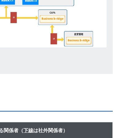
る関係者（
下線
は社外関係者）