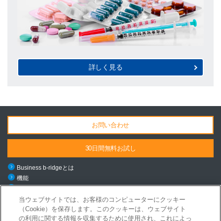
詳しく見る
お問い合わせ
30日間無料お試し
Business b-ridgeとは
機能
料金・導入の流れ
ご利用シーン
当ウェブサイトでは、お客様のコンピューターにクッキー
（Cookie）を保存します。このクッキーは、ウェブサイト
導入事例
の利用に関する情報を収集するために使用され、これによっ
ニュース