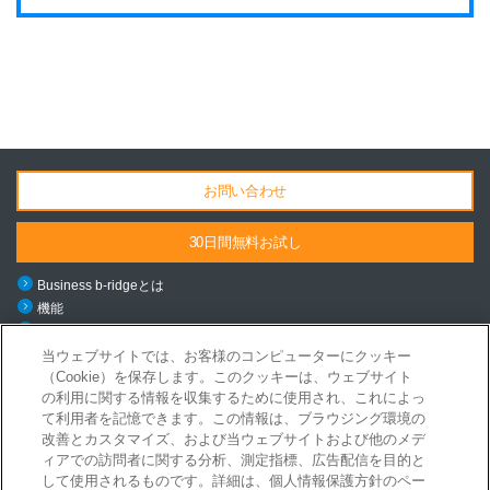
お問い合わせ
30日間無料お試し
Business b-ridgeとは
機能
料金・導入の流れ
ご利用シーン
当ウェブサイトでは、お客様のコンピューターにクッキー
（Cookie）を保存します。このクッキーは、ウェブサイト
導入事例
の利用に関する情報を収集するために使用され、これによっ
ニュース
て利用者を記憶できます。この情報は、ブラウジング環境の
お役立ちコンテンツ
改善とカスタマイズ、および当ウェブサイトおよび他のメデ
セミナー/イベント
ィアでの訪問者に関する分析、測定指標、広告配信を目的と
メールマガジン登録
して使用されるものです。詳細は、個人情報保護方針のペー