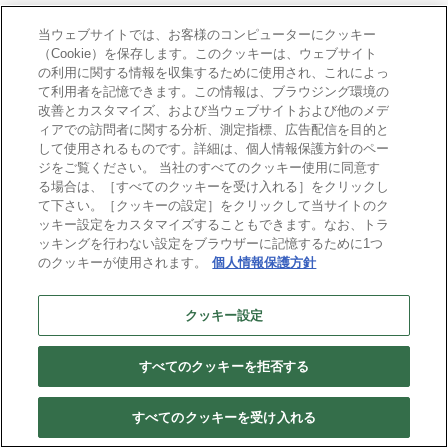
当ウェブサイトでは、お客様のコンピューターにクッキー
（Cookie）を保存します。このクッキーは、ウェブサイト
お問い合わせ
の利用に関する情報を収集するために使用され、これによっ
て利用者を記憶できます。この情報は、ブラウジング環境の
改善とカスタマイズ、および当ウェブサイトおよび他のメデ
30日間無料お試し
ィアでの訪問者に関する分析、測定指標、広告配信を目的と
して使用されるものです。詳細は、個人情報保護方針のペー
Business b-ridgeとは
ジをご覧ください。 当社のすべてのクッキー使用に同意す
機能
る場合は、［すべてのクッキーを受け入れる］をクリックし
料金・導入の流れ
て下さい。［クッキーの設定］をクリックして当サイトのク
ご利用シーン
ッキー設定をカスタマイズすることもできます。なお、トラ
導入事例
ッキングを行わない設定をブラウザーに記憶するために1つ
ニュース
のクッキーが使用されます。
個人情報保護方針
お役立ちコンテンツ
セミナー/イベント
クッキー設定
メールマガジン登録
Business b-ridge利用規約およびSLA
すべてのクッキーを拒否する
セキュリティ
稼働率実績
すべてのクッキーを受け入れる
稼働環境