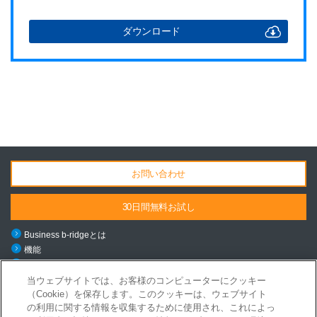
ダウンロード
お問い合わせ
30日間無料お試し
Business b-ridgeとは
機能
料金・導入の流れ
ご利用シーン
当ウェブサイトでは、お客様のコンピューターにクッキー
（Cookie）を保存します。このクッキーは、ウェブサイト
導入事例
の利用に関する情報を収集するために使用され、これによっ
ニュース