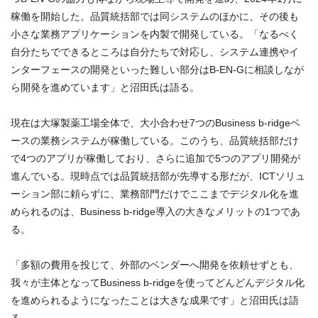
稼働を開始した。品質統括部では同システムのほかに、その後も
小さな業務アプリケーションを内製で開発している。「なるべく
自分たちでできるところは自分たちで対応し、システム連携やイ
ンターフェースの開発といった難しい部分はB-EN-Gに相談しなが
ら開発を進めています」と沼田氏は語る。
現在は大塚製薬工場全体で、大小合わせ7つのBusiness b-ridgeベ
ースの業務システムが稼働している。このうち、品質統括部だけ
で4つのアプリが稼働しており、さらに追加で5つのアプリ開発が
進んでいる。現時点では品質統括部が先導する形だが、ICTソリュ
ーション部に頼らずに、業務部門だけでここまでデジタル化を進
められるのは、Business b-ridge導入の大きなメリットの1つであ
る。
「多額の費用を投じて、外部のベンダーへ開発を依頼せずとも、
我々が主体となってBusiness b-ridgeを使ってどんどんデジタル化
を進められるようになったことは大きな成果です」と沼田氏は語
る。