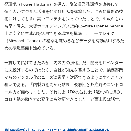
発環境（Power Platform）を導入、従業員業務環境を改善して
個々人がデジタル活用を促す仕組みを構築した。さらに最新の技
術に対しても常に高いアンテナを張っていたことで、生成AIもい
ち早く導入。大塚ホールディングス契約のAzure OpenAI Service
上に安全に生成AIを活用できる環境を構築し、データレイク
（Microsoft Fabric）の構築を進めるなどデータを有効活用するた
めの環境整備も進めている。
一貫して掲げてきたのが「内製力の強化」だ。開発をITベンダー
に丸投げするのではなく、自社が知見を蓄えることで、業務部門
からのデジタル化のニーズに素早く対応できるようにすることが
狙いである。「内製力を高めた結果、俊敏性と外注時のコントロ
ール力が備わりました。それによりDXの波に乗り遅れずに済み、
コロナ禍の働き方の変化にも対応できました」と西上氏は話す。