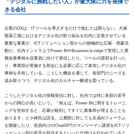
「デジタルに挑戦したい人」が最大限に力を発揮で
きる会社
企業のDXは、ITツールを導入するだけで進むとは限らない。大塚
製薬工場におけるデジタル化の取り組みを社内に定着させている
重要な要素が、ICTソリューション部からの積極的な広報・啓蒙活
動だ。社内イントラ上でPower BIやBusiness b-ridgeで実現した業
務改善事例を従業員に向けて発信したり、ツールの講習を行った
り、事業部が実施する部会にも必要に応じて参加しデジタル化の
事例を共有している。こうした機会を通じて、各部門のニーズを
汲み取りつつ、デジタル化のカルチャー醸成を図っている。
こうしたデジタル化の情報発信に対し、社内では特に各部の若手
からの関心が高いという。「例えば、Power BIに関するトレーニ
ングを告知すると、応募が殺到してすぐに募集枠が埋まることも
あります」と小林氏は語る。上層部に対しても生成AIフォーラム
を開催したり、役員向けのChatGPTのマンツーマン講習をICTソリ
ューション部の若手が担当するといった仕掛けも行われていると