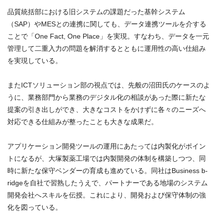
品質統括部における旧システムの課題だった基幹システム
（SAP）やMESとの連携に関しても、データ連携ツールを介する
ことで「One Fact, One Place」を実現。すなわち、データを一元
管理して二重入力の問題を解消するとともに運用性の高い仕組み
を実現している。
またICTソリューション部の視点では、先般の沼田氏のケースのよ
うに、業務部門から業務のデジタル化の相談があった際に新たな
提案の引き出しができ、大きなコストをかけずに各々のニーズへ
対応できる仕組みが整ったことも大きな成果だ。
アプリケーション開発ツールの運用にあたっては内製化がポイン
トになるが、大塚製薬工場では内製開発の体制を構築しつつ、同
時に新たな保守ベンダーの育成も進めている。同社はBusiness b-
ridgeを自社で習熟したうえで、パートナーである地場のシステム
開発会社へスキルを伝授。これにより、開発および保守体制の強
化を図っている。