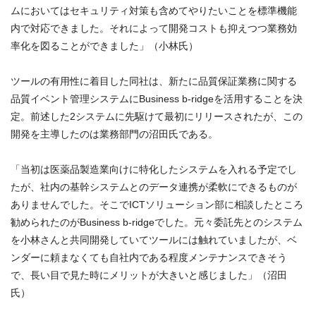
ムにおいてはセキュリティ対策も含めてやりたいことを標準機能
内で対応できました。それによって開発コストも抑えつつ業務効
率化を図ることができました」（小林氏）
ツールの有用性に着目した同社は、新たに品質保証業務に関する
品質イベント管理システムにBusiness b-ridgeを活用することを決
定。前述した2システムに先駆けて最初にリリースされたが、この
開発を主導したのは業務部門の沼田氏である。
「当初は医薬品製造業向けに特化したシステムを入れる予定でし
たが、社内の基幹システムとのデータ連携が柔軟にできるものが
ありませんでした。そこでICTソリューション部に相談したところ
勧められたのがBusiness b-ridgeでした。元々委託先とのシステム
を小林さんと共同開発していてツールには触れていましたが、ベ
ンダーに頼まなくても自社内である程度メンテナンスできそう
で、長い目で見た時にメリットが大きいと感じました」（沼田
氏）