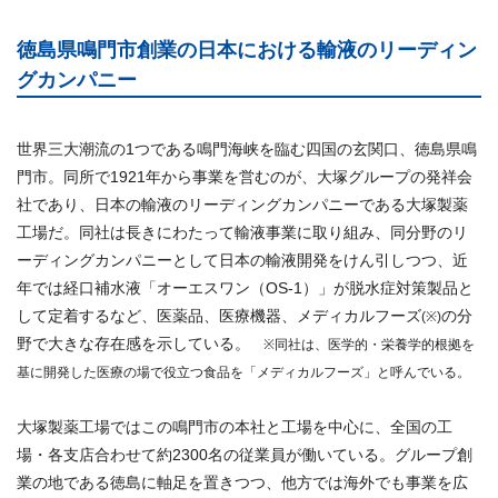
徳島県鳴門市創業の日本における輸液のリーディン
グカンパニー
世界三大潮流の1つである鳴門海峡を臨む四国の玄関口、徳島県鳴
門市。同所で1921年から事業を営むのが、大塚グループの発祥会
社であり、日本の輸液のリーディングカンパニーである大塚製薬
工場だ。同社は長きにわたって輸液事業に取り組み、同分野のリ
ーディングカンパニーとして日本の輸液開発をけん引しつつ、近
年では経口補水液「オーエスワン（OS-1）」が脱水症対策製品と
して定着するなど、医薬品、医療機器、メディカルフーズ
の分
(※)
野で大きな存在感を示している。
※同社は、医学的・栄養学的根拠を
基に開発した医療の場で役立つ食品を「メディカルフーズ」と呼んでいる。
大塚製薬工場ではこの鳴門市の本社と工場を中心に、全国の工
場・各支店合わせて約2300名の従業員が働いている。グループ創
業の地である徳島に軸足を置きつつ、他方では海外でも事業を広