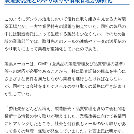
製造委託先とのやり取りや情報管理が煩雑化
このようにデジタル活用において優れた取り組みを見せる大塚製
薬工場だが、一方で業界特有の課題も抱えていた。同社の製品の
中には製造委託によって生産する製品も少なくない。そのため当
該の業務部門では、取引先とのメールの連絡やデータの送受信の
やり取りによって業務が複雑化していたのである。
製薬メーカーは、GMP（医薬品の製造管理及び品質管理の基準）
等への対応が必要であることから、特に監査証跡の観点を中心に
さまざまな要件を満たしながら業務を遂行しなければならない
が、同社では会社をまたぐメールのやり取りの業務に行き詰まり
が生じていた。
「委託先がどんどん増え、製造販売・品質管理を含めて会社間を
横断する情報のやり取りが増えました。業務改善に向けて各部門
にヒアリングしたところ、社外と何往復もメールのやり取りがあ
って多くの無理・無駄が発生していました」と西上氏は明かす。