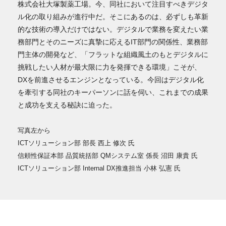
株式会社大塚製薬工場。今、同社において注目すべきデジタ
ル化の取り組みが進行中だ。そこにあるのは、必ずしも革新
的な技術の導入だけではない。デジタルで業務を変えたい業
務部門とそのニーズに真摯に応えるIT部門の関係性、業務部
門主体の開発など、「フラットな組織風土のもとデジタルに
挑戦したい人材が最大限に力を発揮できる環境」こそが、
DXを前進させるエンジンとなっている。今回はデジタル化
を牽引する同社のキーパーソンに話を伺い、これまでの成果
と成功を支える秘訣に迫った。
写真左から
ICTソリューション部 部長 西上 修次 氏
信頼性保証本部 品質統括部 QMシステム室 係長 沼田 康貴 氏
ICTソリューション部 Internal DX推進担当 小林 弘憲 氏