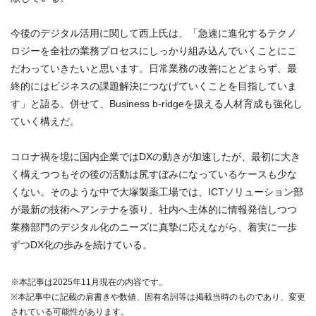
今後のデジタル活用に関して西上氏は、「急速に進化するテクノ
ロジーを全社の業務プロセスにしっかり組み込んでいくことにこ
だわっていきたいと思います。日常業務の改善にとどまらず、最
終的にはビジネスの課題解決につなげていくことを目指していま
す」と語る。併せて、Business b-ridgeを扱える人材育成も強化し
ていく構えだ。
コロナ禍を境に国内企業ではDXの動きが加速したが、最初に大き
く構えつつもその後の活動は尻すぼみになっているケースも少な
くない。そのような中で大塚製薬工場では、ICTソリューション部
が最新の技術へアンテナを張り、社内へ主体的に情報発信しつつ
業務部門のデジタル化のニーズに真摯に応えながら、着実に一歩
ずつDX化の歩みを続けている。
※本記事は2025年11月現在の内容です。
※本記事中に記載の肩書きや数値、固有名詞等は掲載当時のものであり、変更
されている可能性があります。