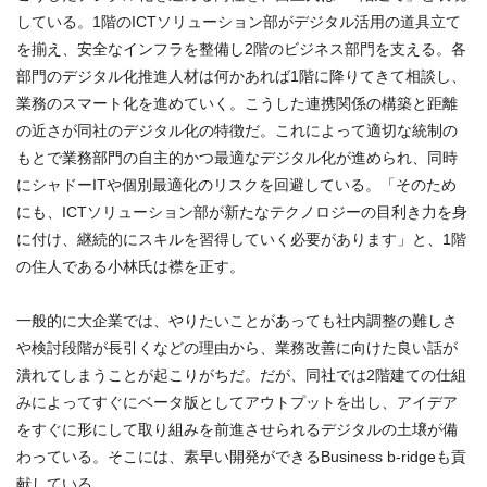
している。1階のICTソリューション部がデジタル活用の道具立て
を揃え、安全なインフラを整備し2階のビジネス部門を支える。各
部門のデジタル化推進人材は何かあれば1階に降りてきて相談し、
業務のスマート化を進めていく。こうした連携関係の構築と距離
の近さが同社のデジタル化の特徴だ。これによって適切な統制の
もとで業務部門の自主的かつ最適なデジタル化が進められ、同時
にシャドーITや個別最適化のリスクを回避している。「そのため
にも、ICTソリューション部が新たなテクノロジーの目利き力を身
に付け、継続的にスキルを習得していく必要があります」と、1階
の住人である小林氏は襟を正す。
一般的に大企業では、やりたいことがあっても社内調整の難しさ
や検討段階が長引くなどの理由から、業務改善に向けた良い話が
潰れてしまうことが起こりがちだ。だが、同社では2階建ての仕組
みによってすぐにベータ版としてアウトプットを出し、アイデア
をすぐに形にして取り組みを前進させられるデジタルの土壌が備
わっている。そこには、素早い開発ができるBusiness b-ridgeも貢
献している。