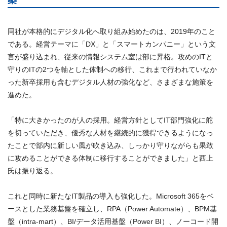
築
同社が本格的にデジタル化へ取り組み始めたのは、2019年のこと
である。経営テーマに「DX」と「スマートカンパニー」という文
言が盛り込まれ、従来の情報システム室は部に昇格。攻めのITと
守りのITの2つを軸とした体制への移行、これまで行われていなか
った新卒採用も含むデジタル人材の強化など、さまざまな施策を
進めた。
「特に大きかったのが人の採用。経営方針としてIT部門強化に舵
を切っていただき、優秀な人材を継続的に獲得できるようになっ
たことで部内に新しい風が吹き込み、しっかり守りながらも果敢
に攻めることができる体制に移行することができました」と西上
氏は振り返る。
これと同時に新たなIT製品の導入も強化した。Microsoft 365をベ
ースとした業務基盤を確立し、RPA（Power Automate）、BPM基
盤（intra-mart）、BI/データ活用基盤（Power BI）、ノーコード開