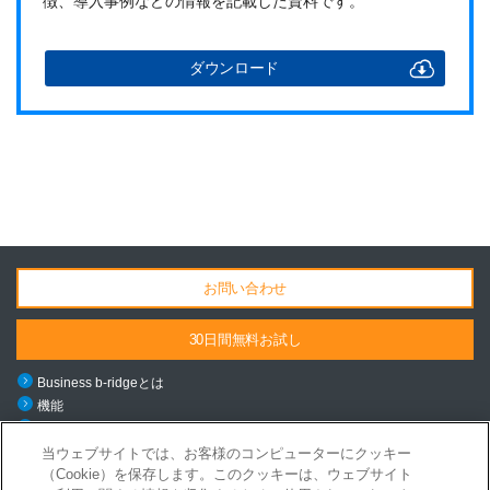
徴、導入事例などの情報を記載した資料です。
ダウンロード
お問い合わせ
30日間無料お試し
Business b-ridgeとは
機能
料金・導入の流れ
ご利用シーン
当ウェブサイトでは、お客様のコンピューターにクッキー
（Cookie）を保存します。このクッキーは、ウェブサイト
導入事例