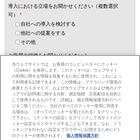
導入における立場をお聞かせください（複数選択
可）
*
自社への導入を検討する
他社への提案をする
その他
ご所属の組織をお聞かせください
*
当ウェブサイトでは、お客様のコンピューターにクッキー
（Cookie）を保存します。このクッキーは、ウェブサイト
の利用に関する情報を収集するために使用され、これによっ
役職についてお聞かせください
*
て利用者を記憶できます。この情報は、ブラウジング環境の
改善とカスタマイズ、および当ウェブサイトおよび他のメデ
ィアでの訪問者に関する分析、測定指標、広告配信を目的と
して使用されるものです。詳細は、個人情報保護方針のペー
当社は、
個人情報の取り扱い
にしたがってお客様の情報を取り
ジをご覧ください。 当社のすべてのクッキー使用に同意す
扱います。
る場合は、［すべてのクッキーを受け入れる］をクリックし
て下さい。［クッキーの設定］をクリックして当サイトのク
ッキー設定をカスタマイズすることもできます。なお、トラ
*
個人情報の取扱いに同意する
ッキングを行わない設定をブラウザーに記憶するために1つ
のクッキーが使用されます。
個人情報保護方針
*