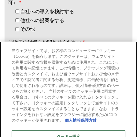
可）
*
自社への導入を検討する
他社への提案をする
その他
ご所属の組織をお聞かせください
*
当ウェブサイトでは、お客様のコンピューターにクッキー
（Cookie）を保存します。このクッキーは、ウェブサイト
の利用に関する情報を収集するために使用され、これによっ
役職についてお聞かせください
*
て利用者を記憶できます。この情報は、ブラウジング環境の
改善とカスタマイズ、および当ウェブサイトおよび他のメデ
ィアでの訪問者に関する分析、測定指標、広告配信を目的と
して使用されるものです。詳細は、個人情報保護方針のペー
当社は、
個人情報の取り扱い
にしたがってお客様の情報を取り
ジをご覧ください。 当社のすべてのクッキー使用に同意す
扱います。
る場合は、［すべてのクッキーを受け入れる］をクリックし
て下さい。［クッキーの設定］をクリックして当サイトのク
ッキー設定をカスタマイズすることもできます。なお、トラ
*
個人情報の取扱いに同意する
ッキングを行わない設定をブラウザーに記憶するために1つ
のクッキーが使用されます。
個人情報保護方針
*
入力内容に問題はありません
クッキー設定