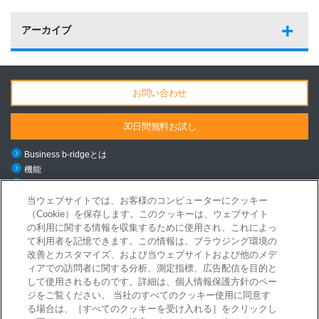
アーカイブ
お問い合わせ
30日間無料お試し
Business b-ridgeとは
機能
料金・導入の流れ
ご利用シーン
当ウェブサイトでは、お客様のコンピューターにクッキー
（Cookie）を保存します。このクッキーは、ウェブサイト
導入事例
の利用に関する情報を収集するために使用され、これによっ
ニュース
て利用者を記憶できます。この情報は、ブラウジング環境の
お役立ちコンテンツ
改善とカスタマイズ、および当ウェブサイトおよび他のメデ
セミナー/イベント
ィアでの訪問者に関する分析、測定指標、広告配信を目的と
メールマガジン登録
して使用されるものです。詳細は、個人情報保護方針のペー
Business b-ridge利用規約およびSLA
ジをご覧ください。 当社のすべてのクッキー使用に同意す
る場合は、［すべてのクッキーを受け入れる］をクリックし
セキュリティ