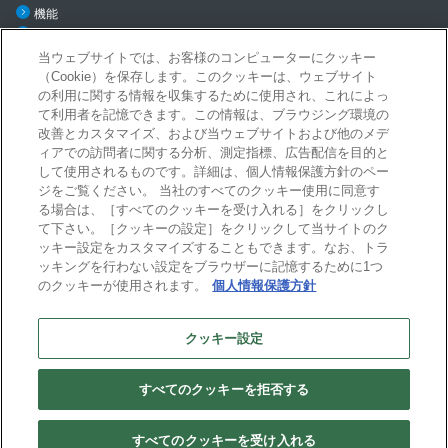
機能
料金・導入の流れ
ご利用シーン
当ウェブサイトでは、お客様のコンピューターにクッキー
（Cookie）を保存します。このクッキーは、ウェブサイト
導入事例
の利用に関する情報を収集するために使用され、これによっ
ニュース
て利用者を記憶できます。この情報は、ブラウジング環境の
お役立ちコンテンツ
改善とカスタマイズ、および当ウェブサイトおよび他のメデ
セミナー/イベント
ィアでの訪問者に関する分析、測定指標、広告配信を目的と
メールマガジン登録
して使用されるものです。詳細は、個人情報保護方針のペー
Business b-ridge利用規約およびSLA
ジをご覧ください。 当社のすべてのクッキー使用に同意す
る場合は、［すべてのクッキーを受け入れる］をクリックし
セキュリティ
て下さい。［クッキーの設定］をクリックして当サイトのク
稼働率実績
ッキー設定をカスタマイズすることもできます。なお、トラ
稼働環境
ッキングを行わない設定をブラウザーに記憶するために1つ
のクッキーが使用されます。
個人情報保護方針
企業情報
クッキー設定
プライバシーポリシー
このサイトについて
すべてのクッキーを拒否する
(C) 2026 Business Engineering Corporation
すべてのクッキーを受け入れる