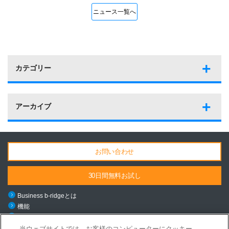
ニュース一覧へ
カテゴリー
アーカイブ
お問い合わせ
30日間無料お試し
Business b-ridgeとは
機能
料金・導入の流れ
ご利用シーン
当ウェブサイトでは、お客様のコンピューターにクッキー