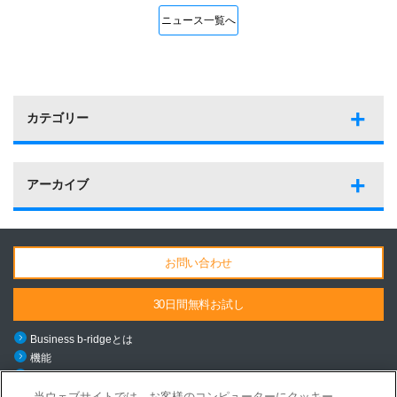
ニュース一覧へ
カテゴリー
アーカイブ
お問い合わせ
30日間無料お試し
Business b-ridgeとは
機能
料金・導入の流れ
ご利用シーン
当ウェブサイトでは、お客様のコンピューターにクッキー